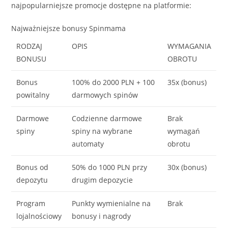
najpopularniejsze promocje dostępne na platformie:
Najważniejsze bonusy Spinmama
RODZAJ
OPIS
WYMAGANIA
BONUSU
OBROTU
Bonus
100% do 2000 PLN + 100
35x (bonus)
powitalny
darmowych spinów
Darmowe
Codzienne darmowe
Brak
spiny
spiny na wybrane
wymagań
automaty
obrotu
Bonus od
50% do 1000 PLN przy
30x (bonus)
depozytu
drugim depozycie
Program
Punkty wymienialne na
Brak
lojalnościowy
bonusy i nagrody