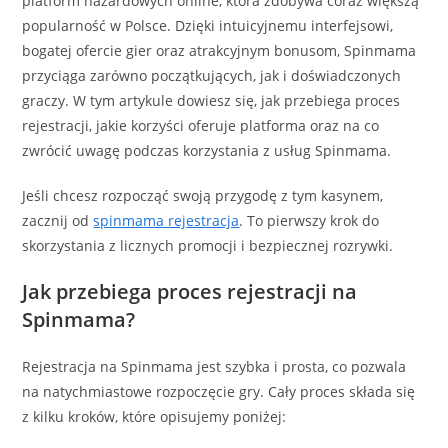
platform hazardowych online, która zdobywa coraz większą
popularność w Polsce. Dzięki intuicyjnemu interfejsowi,
bogatej ofercie gier oraz atrakcyjnym bonusom, Spinmama
przyciąga zarówno początkujących, jak i doświadczonych
graczy. W tym artykule dowiesz się, jak przebiega proces
rejestracji, jakie korzyści oferuje platforma oraz na co
zwrócić uwagę podczas korzystania z usług Spinmama.
Jeśli chcesz rozpocząć swoją przygodę z tym kasynem,
zacznij od
spinmama rejestracja
. To pierwszy krok do
skorzystania z licznych promocji i bezpiecznej rozrywki.
Jak przebiega proces rejestracji na
Spinmama?
Rejestracja na Spinmama jest szybka i prosta, co pozwala
na natychmiastowe rozpoczęcie gry. Cały proces składa się
z kilku kroków, które opisujemy poniżej: